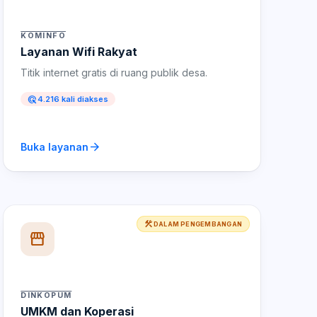
KOMINFO
Layanan Wifi Rakyat
Titik internet gratis di ruang publik desa.
ads_click
4.216 kali diakses
arrow_forward
Buka layanan
construction
DALAM PENGEMBANGAN
storefront
DINKOPUM
UMKM dan Koperasi