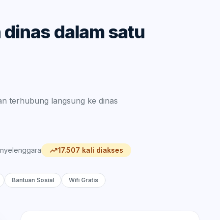
 dinas dalam satu
an terhubung langsung ke dinas
trending_up
enyelenggara
17.507 kali diakses
Bantuan Sosial
Wifi Gratis