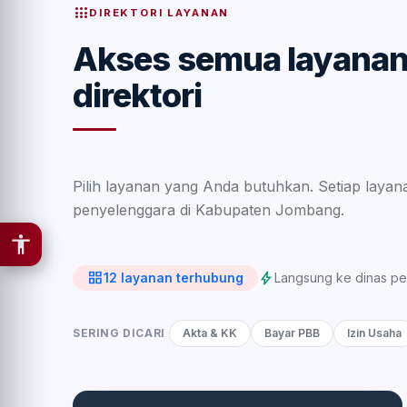
apps
DIREKTORI LAYANAN
Akses semua layanan
direktori
Pilih layanan yang Anda butuhkan. Setiap layan
penyelenggara di Kabupaten Jombang.
grid_view
bolt
12 layanan terhubung
Langsung ke dinas p
SERING DICARI
Akta & KK
Bayar PBB
Izin Usaha