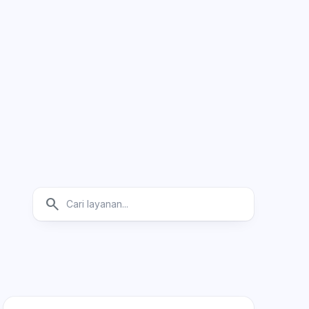
Cari di direktori layanan
search