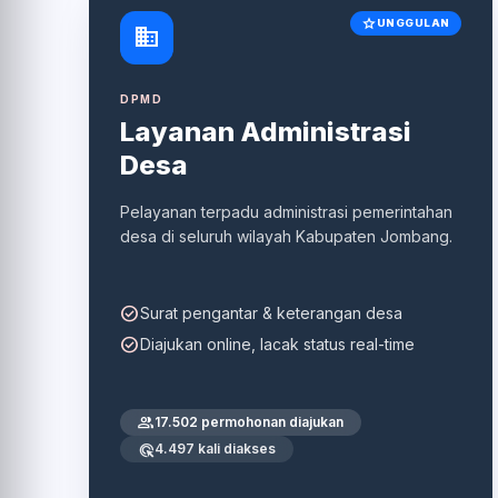
star
UNGGULAN
domain
DPMD
Layanan Administrasi
Desa
Pelayanan terpadu administrasi pemerintahan
desa di seluruh wilayah Kabupaten Jombang.
check_circle
Surat pengantar & keterangan desa
check_circle
Diajukan online, lacak status real-time
people
17.502 permohonan diajukan
ads_click
4.497 kali diakses