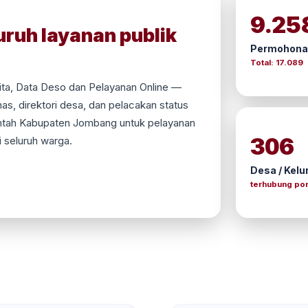
9.25
uruh layanan publik
Permohonan
Total: 17.089
ta, Data Deso dan Pelayanan Online —
s, direktori desa, dan pelacakan status
intah Kabupaten Jombang untuk pelayanan
306
i seluruh warga.
Desa / Kelu
terhubung por