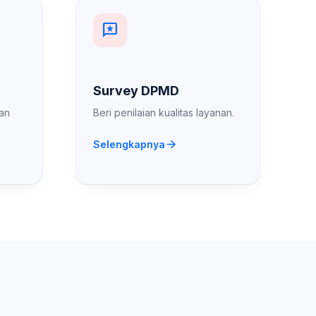
reviews
Survey DPMD
an
Beri penilaian kualitas layanan.
arrow_forward
Selengkapnya