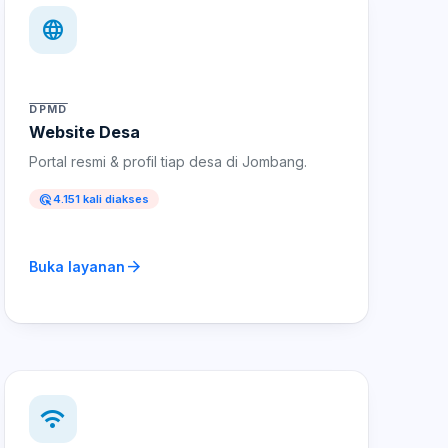
language
DPMD
Website Desa
Portal resmi & profil tiap desa di Jombang.
ads_click
4.151 kali diakses
arrow_forward
Buka layanan
wifi