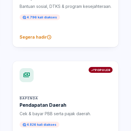
Bantuan sosial, DTKS & program kesejahteraan.
ads_click
4.796 kali diakses
schedule
Segera hadir
trending_up
POPULER
payments
BAPENDA
Pendapatan Daerah
Cek & bayar PBB serta pajak daerah.
ads_click
4.826 kali diakses