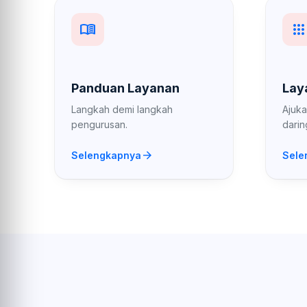
menu_book
apps
Panduan Layanan
Lay
Langkah demi langkah
Ajuk
pengurusan.
darin
arrow_forward
Selengkapnya
Sele