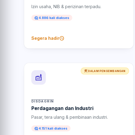
Izin usaha, NIB & perizinan terpadu.
ads_click
4.886 kali diakses
schedule
Segera hadir
construction
DALAM PENGEMBANGAN
factory
DISDAGRIN
Perdagangan dan Industri
Pasar, tera ulang & pembinaan industri.
ads_click
4.151 kali diakses