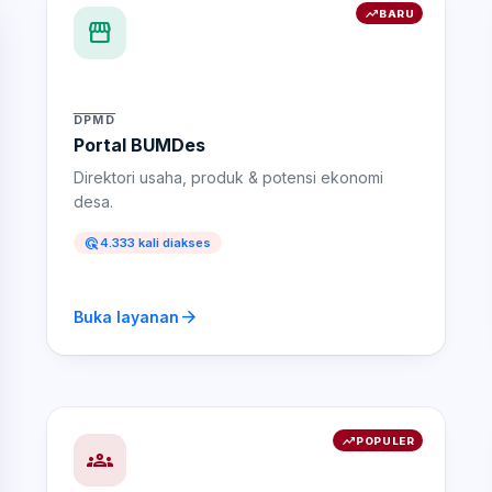
trending_up
BARU
storefront
DPMD
Portal BUMDes
Direktori usaha, produk & potensi ekonomi
desa.
ads_click
4.333 kali diakses
arrow_forward
Buka layanan
trending_up
POPULER
groups