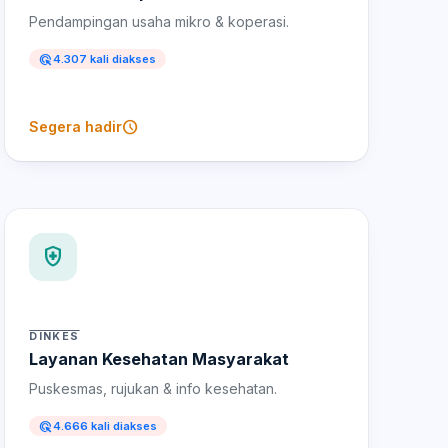
Pendampingan usaha mikro & koperasi.
ads_click
4.307 kali diakses
schedule
Segera hadir
health_and_safety
DINKES
Layanan Kesehatan Masyarakat
Puskesmas, rujukan & info kesehatan.
ads_click
4.666 kali diakses