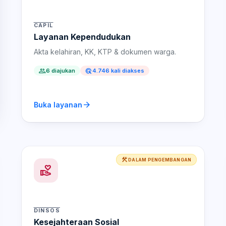
CAPIL
Layanan Kependudukan
Akta kelahiran, KK, KTP & dokumen warga.
people
ads_click
6 diajukan
4.746 kali diakses
arrow_forward
Buka layanan
construction
DALAM PENGEMBANGAN
volunteer_activism
DINSOS
Kesejahteraan Sosial