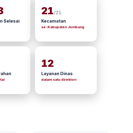
8
21
/21
 Selesai
Kecamatan
se-Kabupaten Jombang
12
rahan
Layanan Dinas
tal
dalam satu direktori