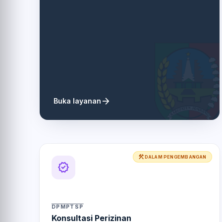
arrow_forward
Buka layanan
construction
DALAM PENGEMBANGAN
verified
DPMPTSP
Konsultasi Perizinan