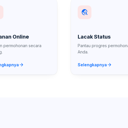
travel_explore
anan Online
Lacak Status
an permohonan secara
Pantau progres permohon
g.
Anda.
arrow_forward
arrow_forward
ngkapnya
Selengkapnya